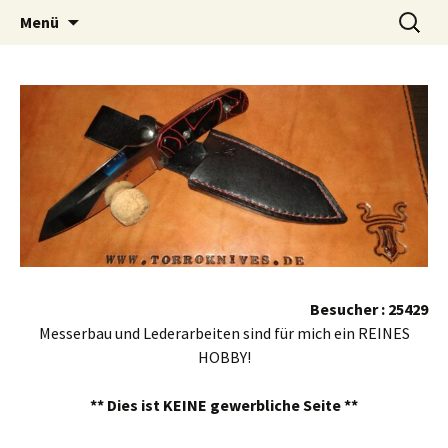
Handgefertigte Messer und Lederarbeiten
Zum
Suchen
Torroknives
Menü
Inhalt
nach:
springen
Besucher : 25429
Messerbau und Lederarbeiten sind für mich ein REINES
HOBBY!
** Dies ist KEINE gewerbliche Seite **